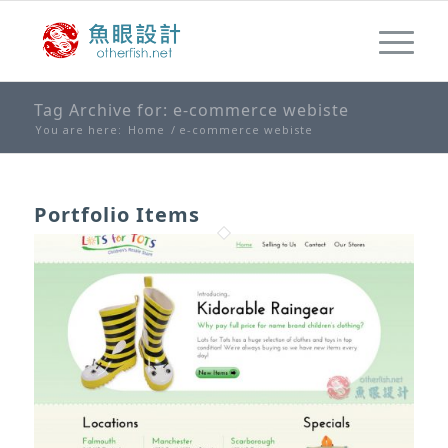
Tag Archive for: e-commerce webiste
You are here:
Home
/
e-commerce webiste
Portfolio Items