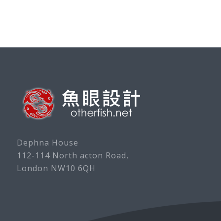
Dephna House
112-114 North acton Road,
London NW10 6QH