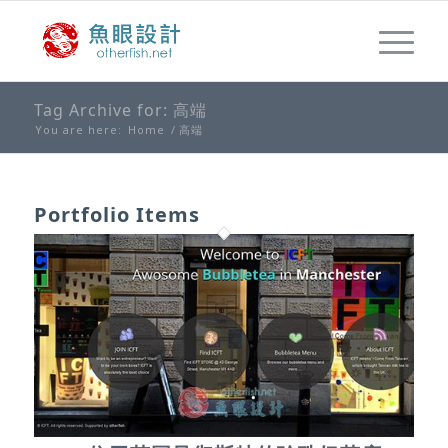
Tag Archive for: 高端
You are here:
Home
/
高端
Portfolio Items